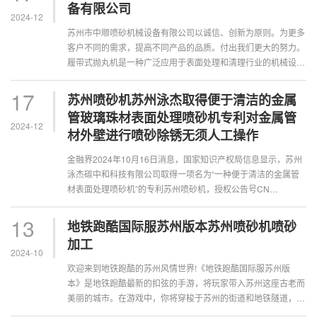
备有限公司
2024-12
苏州市中顺喷砂机械设备有限公司以诚信、创新为原则。为更多
客户不同的需求，提高不同产品的品质。付出我们更大的努力。
履带式抛丸机是一种广泛应用于表面处理和清理行业的机械设
备，其主要通过抛射高速弹丸来打击工···
17
苏州喷砂机苏州泳杰取得便于清洁的金属
管玻璃珠材表面处理喷砂机专利对金属管
2024-12
材外壁进行喷砂除锈无须人工操作
金融界2024年10月16日消息，国家知识产权局信息显示，苏州
泳杰碳中和科技有限公司取得一项名为“一种便于清洁的金属管
材表面处理喷砂机”的专利苏州喷砂机，授权公告号CN
221834123 U，申请日期为2023年12月。专利摘···
13
地铁跑酷国际服苏州版本苏州喷砂机喷砂
加工
2024-10
欢迎来到地铁跑酷的苏州风情世界!《地铁跑酷国际服苏州版
本》是地铁跑酷最新的扣弦的手游，将玩家带入苏州这座古老而
美丽的城市。在游戏中，你将穿梭于苏州的街道和地铁隧道，感
受这座城市的独特风情。快来挑战自己的···