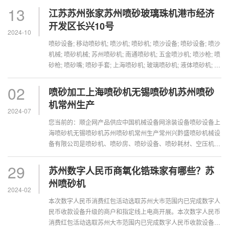
13
江苏苏州张家苏州喷砂玻璃珠机港市经济
开发区长兴10号
2024-10
喷砂设备; 移动喷砂机; 喷沙机; 喷砂机; 喷沙设备; 喷砂设备; 喷沙
机械; 喷砂机械; 苏州喷砂机; 南通喷砂机; 五金喷沙机; 喷沙枪; 喷
砂枪; 喷砂嘴; 喷砂手套; 上海喷砂机; 玻璃喷砂机; 液体喷砂机; 自
动喷砂机; 喷砂···
02
喷砂加工上海喷砂机无锡喷砂机苏州喷砂
机常州生产
2024-07
您当前的：顺企网产品供应中国机械设备网涂装设备喷砂设备上
海喷砂机无锡喷砂机苏州喷砂机常州生产常州兴黔盛喷砂机械设
备有限公司是喷砂机、喷砂房、喷砂设备、喷砂耗材、空压机、
喷漆水洗台、抛丸机、喷丸机等产品···
29
苏州数字人民币商氧化锆珠家有哪些？苏
州喷砂机
2024-02
本次数字人民币消费红包活动选取苏州大市范围内已完成数字人
民币收款设备升级的商户和指定线上电商开展。本次数字人民币
消费红包活动选取苏州大市范围内已完成数字人民币收款设备升