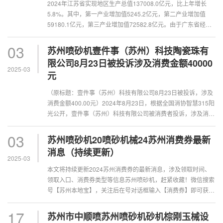
2024年江苏省实现地区生产总值137008.0亿元，比上年增长
5.8%。其中，第一产业增加值5245.2亿元，第二产业增加值
59180.1亿元，第三产业增加值72582.8亿元。由于广东省经济
表现不理想，两省的差距已经从2023年的7451亿···
03
苏州喷砂机壹件事（苏州）科技陶瓷珠有
限公司8月23日被投诉涉及消费金额40000
2025-03
元
（原标题：壹件事（苏州）科技有限公司8月23日被投诉，涉及
消费金额400.00元）2024年8月23日，根据全国消协智慧315阳
光公开，壹件事（苏州）科技有限公司被消费者投诉，涉及消费
金额400.00元。根据投诉内容，2024年0···
03
苏州喷砂机20喷砂机械24苏州消费券最新
消息（持续更新）
2025-03
本文将持续更新2024苏州消费券的最新消息，涉及领取时间、
领取入口、消费券类型等信息苏州喷砂机，赶紧收藏！微信搜索
号【苏州本地宝】，关注后在号对话框输入【消费券】即可获取
近期各类消费券领取指南、活动汇总、···
17
苏州市中顺喷苏州喷砂机砂机棕刚玉械设