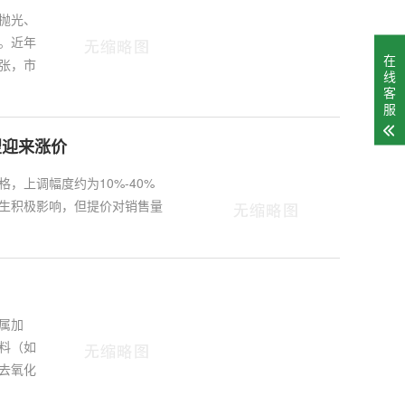
抛光、
。近年
在
张，市
线
客
服
望迎来涨价
，上调幅度约为10%-40%
生积极影响，但提价对销售量
属加
料（如
去氧化