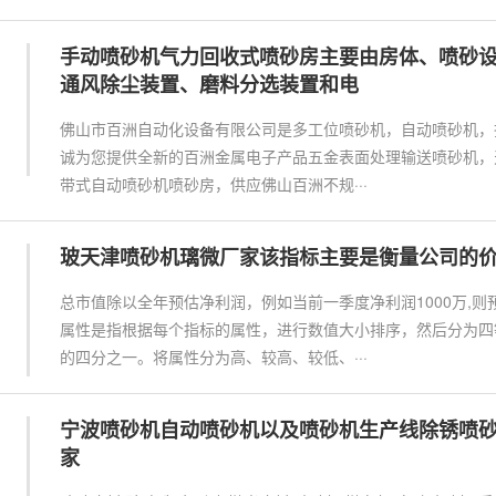
手动喷砂机气力回收式喷砂房主要由房体、喷砂
通风除尘装置、磨料分选装置和电
佛山市百洲自动化设备有限公司是多工位喷砂机，自动喷砂机，
诚为您提供全新的百洲金属电子产品五金表面处理输送喷砂机，
带式自动喷砂机喷砂房，供应佛山百洲不规···
玻天津喷砂机璃微厂家该指标主要是衡量公司的
总市值除以全年预估净利润，例如当前一季度净利润1000万,则
属性是指根据每个指标的属性，进行数值大小排序，然后分为四
的四分之一。将属性分为高、较高、较低、···
宁波喷砂机自动喷砂机以及喷砂机生产线除锈喷
家