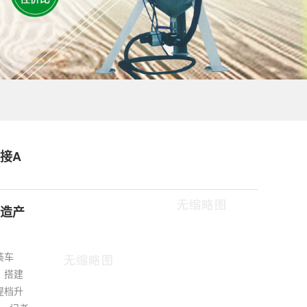
接A
造产
装车
、搭建
提档升