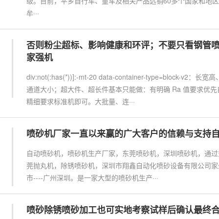
级。目前，平乡自行车、童车及相关产品远销60多个国家和地
牟···
否则粉尘超标、影响健康和环评；不要只看钢管
家强机
div:not(:has(*))]:-mt-20 data-container-type=block
通道大小；超大件、超长件基本只能做：有明确 Ra 值要求优
精细要求标准机即可。大批量、连···
喷砂机厂家一直以来赢的广大客户的信赖与支持
自动喷砂机，喷砂机生产厂家，东莞喷砂机，深圳喷砂机，通过
莞抛丸机，除锈喷砂机，深圳市翔鑫自动化喷砂设备有限公司家
市----广州深圳。是一家大型的喷砂机生产···
喷砂除锈喷砂加工也可实地考察试样后确认最终