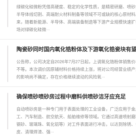
绿碳化硅微粉凭借高硬度、稳定的化学性质，是精密研磨、喷砂
半导体线切割、高端耐火材料制备等领域不可或缺的核心原材料
来，随着新能源、半导体、高端装备制造等下游产业规模快速扩
场对绿碳化硅微···
陶瓷砂同时国内氧化锆粉体及下游氧化锆瓷块有
公告称，公司决定自2026年7月27日起，上调氧化锆粉体销售价格
不等。本次调价因原辅材料价格持续上涨，将对公司经营业绩产
的影响尚不确定，存在价格继续波动的风险氧···
确保喷砂喷砂房过程中磨料供喷砂洁牙应充足
自动喷砂房是一种专门用于表面处理的工业设备，广泛应用于金
工、汽车制造、航空航天、船舶维修等领域。它通过高速喷射磨
钢砂、玻璃珠、氧化铝等）对工件表面进行冲击，以达到除锈、
皮、清理焊渣、强···