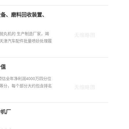
设备、磨料回收装置、
抛丸机的 生产制造厂家，竭
天津汽车配件批量喷砂处理履
价值
预估全年净利润4000万四分位
等分，每个部分大约包含排名
砂机厂