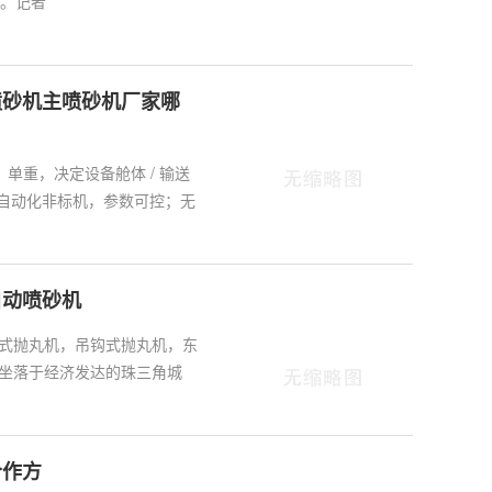
区。记者
喷砂机主喷砂机厂家哪
-v2：长宽高、单重，决定设备舱体 / 输送
先自动化非标机，参数可控；无
自动喷砂机
式抛丸机，吊钩式抛丸机，东
坐落于经济发达的珠三角城
合作方