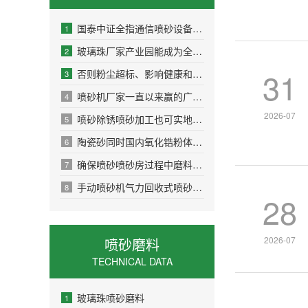
国泰中证全指通信喷砂设备设江苏喷砂机备ETF联接A
1
玻璃珠厂家产业园能成为全省装备制造产喷砂胶管业园的标杆示范
2
31
否则粉尘超标、影响健康和环评；不要只看钢管喷砂机主喷砂机厂家哪家强机
3
喷砂机厂家一直以来赢的广大客户的信赖与支持自动喷砂机
4
2026-07
喷砂除锈喷砂加工也可实地考察试样后确认最终合作方
5
陶瓷砂同时国内氧化锆粉体及下游氧化锆瓷块有望迎来涨价
6
确保喷砂喷砂房过程中磨料供喷砂洁牙应充足
7
手动喷砂机气力回收式喷砂房主要由房体、喷砂设备、磨料回收装置、通风除尘装置、磨料分选装置和电
8
28
2026-07
喷砂磨料
TECHNICAL DATA
玻璃珠喷砂磨料
1