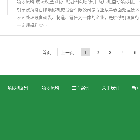
喷砂磨料,玻璃珠,金刚砂,抛光磨料,喷砂机,抛丸机,自动喷砂机,
机宁波海曙百顺喷砂机械设备有限公司是专业从事表面处理技术
表面处理设备研发、制造、销售为一体的企业，是喷砂机设备行
一定规模和实···
首页
上一页
1
2
3
4
5
喷砂机配件
喷砂磨料
工程案例
关于我们
新