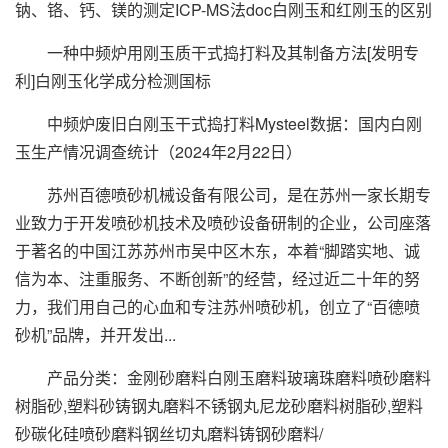
钠、铬、钙、镁的测定ICP-MS法doc白刚玉和红刚玉的区别
一种中频炉用刚玉质干式捣打料及其制备方法[发明专
利]白刚玉化学成分检测国标
中频炉废旧白刚玉干式捣打料Mysteel数据：国内白刚
玉生产情况调查统计（2024年2月22日）
苏州百德喷砂机械设备有限公司
，是在苏州一家长期专
业致力于开发喷砂机技术及喷砂设备研制的企业，公司座落
于著名的中国江苏苏州市吴中区木东，本着“脚踏实地、诚
信为本、注重服务、不断创新”的经营，经过近二十年的努
力，我们用自己的心血和专注
苏州喷砂机
，创立了“百德喷
砂机”品牌，并开发出...
产品分类：金刚砂磨料白刚玉磨料玻璃珠磨料喷砂磨料
树脂砂,塑料砂铸钢丸磨料不锈钢丸尼龙砂磨料树脂砂,塑料
砂碳化硅喷砂磨料钢丝切丸磨料铸钢砂磨料/