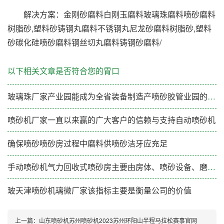
解决方案：金刚砂磨料白刚玉磨料玻璃珠磨料喷砂磨料
树脂砂,塑料砂铸钢丸磨料不锈钢丸尼龙砂磨料树脂砂,塑料
砂碳化硅喷砂磨料钢丝切丸磨料铸钢砂磨料/
以下相关文章是否符合您的胃口
玻璃珠厂家产业园能成为全省装备制造产喷砂胶管业园的标杆示范
喷砂机厂家一直以来赢的广大客户的信赖与支持自动喷砂机
确保喷砂喷砂房过程中磨料供喷砂洁牙应充足
手动喷砂机气力回收式喷砂房主要由房体、喷砂设备、磨料回收装置、通风除尘装置、磨料分选装置和电
玻天津喷砂机璃微厂家该指标主要是衡量公司的价值
上一篇：
山东喷砂机苏州喷砂机2023苏州环阳山半程马拉松赛事官网