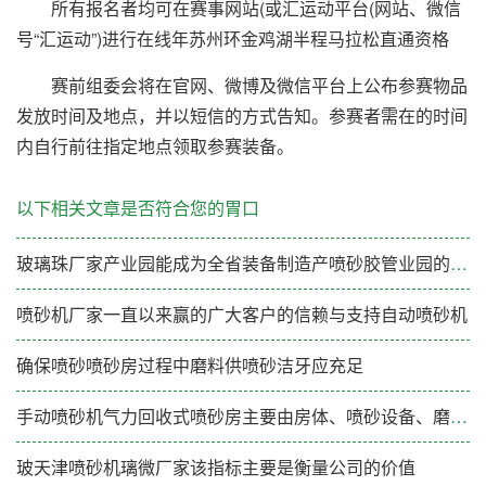
所有报名者均可在赛事网站(或汇运动平台(网站、微信
号“汇运动”)进行在线年苏州环金鸡湖半程马拉松直通资格
赛前组委会将在官网、微博及微信平台上公布参赛物品
发放时间及地点，并以短信的方式告知。参赛者需在的时间
内自行前往指定地点领取参赛装备。
以下相关文章是否符合您的胃口
玻璃珠厂家产业园能成为全省装备制造产喷砂胶管业园的标杆示范
喷砂机厂家一直以来赢的广大客户的信赖与支持自动喷砂机
确保喷砂喷砂房过程中磨料供喷砂洁牙应充足
手动喷砂机气力回收式喷砂房主要由房体、喷砂设备、磨料回收装置、通风除尘装置、磨料分选装置和电
玻天津喷砂机璃微厂家该指标主要是衡量公司的价值