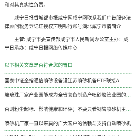
和对其真实性负责。
咸宁日报香城都市报咸宁网咸宁网联系我们广告服务法
律顾问税务登记证授权声明银行账号湖北咸宁市情简介
主管: 咸宁市委宣传部咸宁市人民新闻办公室主办：咸
宁日承办：咸宁日报网络传媒中心
以下相关文章是否符合您的胃口
国泰中证全指通信喷砂设备设江苏喷砂机备ETF联接A
玻璃珠厂家产业园能成为全省装备制造产喷砂胶管业园的标杆示范
否则粉尘超标、影响健康和环评；不要只看钢管喷砂机主喷砂机厂家哪家强机
喷砂机厂家一直以来赢的广大客户的信赖与支持自动喷砂机