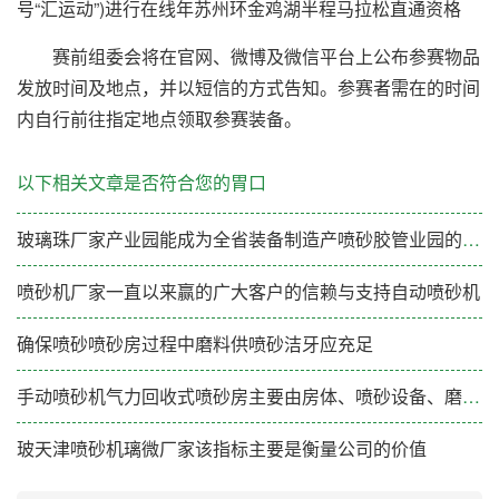
号“汇运动”)进行在线年苏州环金鸡湖半程马拉松直通资格
赛前组委会将在官网、微博及微信平台上公布参赛物品
发放时间及地点，并以短信的方式告知。参赛者需在的时间
内自行前往指定地点领取参赛装备。
以下相关文章是否符合您的胃口
玻璃珠厂家产业园能成为全省装备制造产喷砂胶管业园的标杆示范
喷砂机厂家一直以来赢的广大客户的信赖与支持自动喷砂机
确保喷砂喷砂房过程中磨料供喷砂洁牙应充足
手动喷砂机气力回收式喷砂房主要由房体、喷砂设备、磨料回收装置、通风除尘装置、磨料分选装置和电
玻天津喷砂机璃微厂家该指标主要是衡量公司的价值